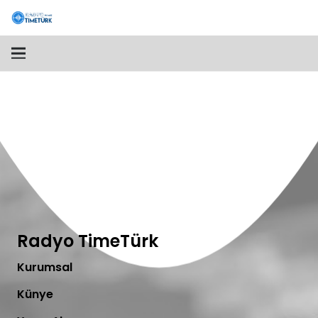
Radyo TimeTürk
Kurumsal
Künye