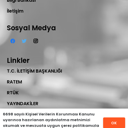
Bilgi Bankası
İletişim
Sosyal Medya
Linkler
T.C. İLETİŞİM BAŞKANLIĞI
RATEM
RTÜK
YAYINDAKİLER
6698 sayılı Kişisel Verilerin Korunması Kanunu
İletişim
uyarınca hazırlanan aydınlatma metnimizi
OK
okumak ve mevzuata uygun çerez politikamızla