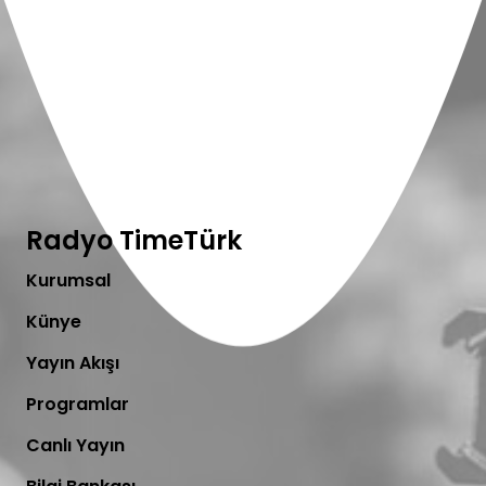
Radyo TimeTürk
Kurumsal
Künye
Yayın Akışı
Programlar
Canlı Yayın